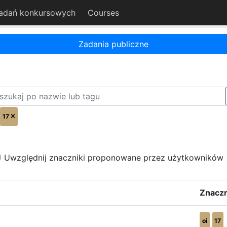
adań konkursowych
Courses
Zadania publiczne
17
Uwzględnij znaczniki proponowane przez użytkowników
Znaczn
oi
17