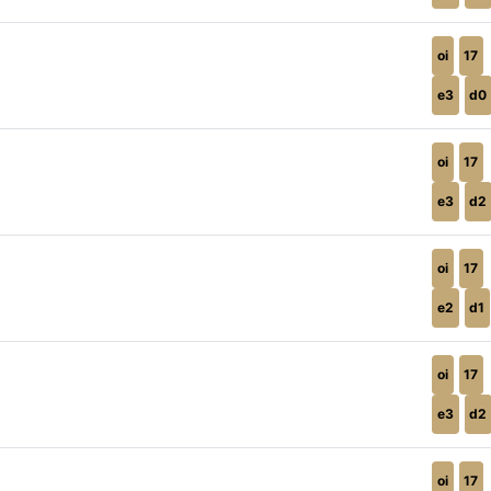
oi
17
e3
d0
oi
17
e3
d2
oi
17
e2
d1
oi
17
e3
d2
oi
17