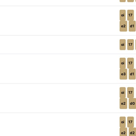
oi
17
e2
d1
oi
17
oi
17
e3
d1
oi
17
e2
d0
oi
17
e2
d2