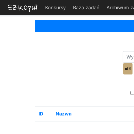
Konkursy
Baza zadań
Archiwum z
oi
ID
Nazwa