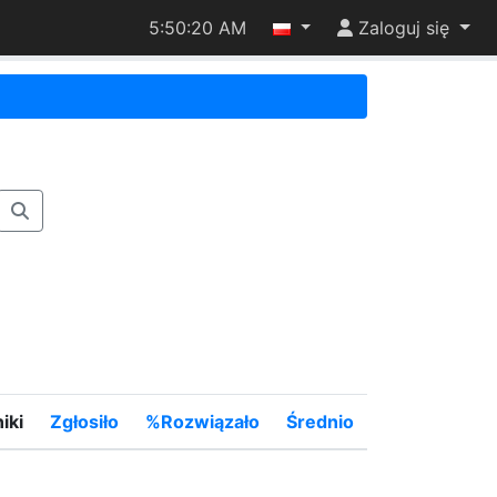
5:50:20 AM
Zaloguj się
iki
Zgłosiło
%Rozwiązało
Średnio