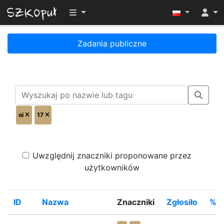
Przełącz widoczność menu
Zadania publiczne
oi
17
Uwzględnij znaczniki proponowane przez
użytkowników
ID
Nazwa
Znaczniki
Zgłosiło
%Ro