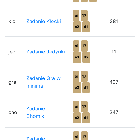
oi
17
klo
Zadanie Klocki
281
e2
d1
oi
17
jed
Zadanie Jedynki
11
e3
d2
oi
17
Zadanie Gra w
gra
407
minima
e3
d1
oi
17
Zadanie
cho
247
Chomiki
e2
d1
oi
17
Zadanie