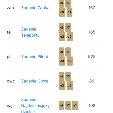
oi
17
zab
Zadanie Żabka
167
e3
d1
oi
17
Zadanie
tel
165
Teleporty
e2
d2
oi
17
pil
Zadanie Piloci
525
e3
d2
oi
17
owc
Zadanie Owce
89
e2
d2
Zadanie
naj
Najdzielniejszy
102
oi
17
e1
dzielnik