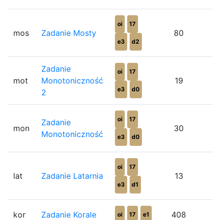
oi
17
mos
Zadanie Mosty
80
e3
d2
Zadanie
oi
17
mot
Monotoniczność
19
e3
d0
2
oi
17
Zadanie
mon
30
Monotoniczność
e3
d0
oi
17
lat
Zadanie Latarnia
13
e3
d1
kor
Zadanie Korale
408
oi
17
e1