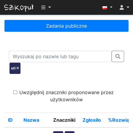
Przełącz widoczność menu
Zadania publiczne
stl
Uwzględnij znaczniki proponowane przez
użytkowników
ID
Nazwa
Znaczniki
Zgłosiło
%Rozwiąz