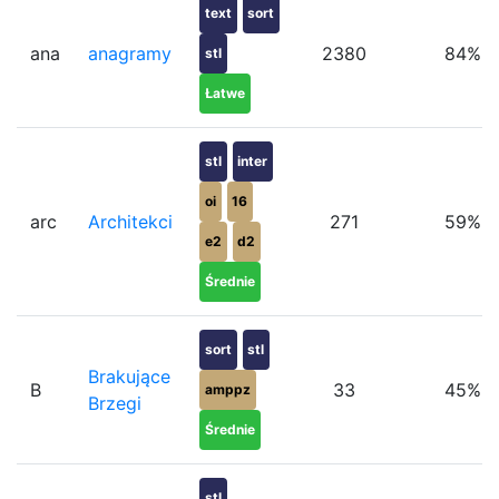
text
sort
ana
anagramy
2380
84%
stl
Łatwe
stl
inter
oi
16
arc
Architekci
271
59%
e2
d2
Średnie
sort
stl
Brakujące
B
33
45%
amppz
Brzegi
Średnie
stl