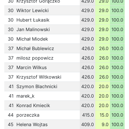
30
Krzysztof Gorączko
429.0
29.0
100.0
1
30
Wiktor Lewicki
429.0
29.0
100.0
1
30
Hubert Łukasik
429.0
29.0
100.0
1
30
Jan Malinowski
429.0
29.0
100.0
1
30
Michał Miodek
429.0
29.0
100.0
1
37
Michał Bublewicz
426.0
26.0
100.0
1
37
milosz popowicz
426.0
26.0
100.0
1
37
Marcin Wilkus
426.0
26.0
100.0
1
37
Krzysztof Witkowski
426.0
26.0
100.0
1
41
Szymon Blachnicki
420.0
20.0
100.0
1
41
marek_k
420.0
20.0
100.0
1
41
Konrad Kmiecik
420.0
20.0
100.0
1
44
porzeczka
415.0
15.0
100.0
1
45
Helena Wojtas
409.0
9.0
100.0
1