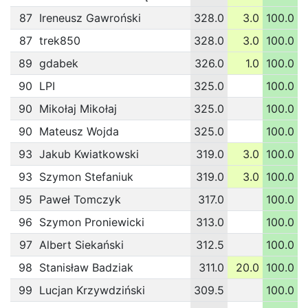
87
Ireneusz Gawroński
328.0
3.0
100.0
1
87
trek850
328.0
3.0
100.0
1
89
gdabek
326.0
1.0
100.0
1
90
LPI
325.0
100.0
1
90
Mikołaj Mikołaj
325.0
100.0
1
90
Mateusz Wojda
325.0
100.0
1
93
Jakub Kwiatkowski
319.0
3.0
100.0
1
93
Szymon Stefaniuk
319.0
3.0
100.0
1
95
Paweł Tomczyk
317.0
100.0
1
96
Szymon Proniewicki
313.0
100.0
1
97
Albert Siekański
312.5
100.0
1
98
Stanisław Badziak
311.0
20.0
100.0
1
99
Lucjan Krzywdziński
309.5
100.0
1