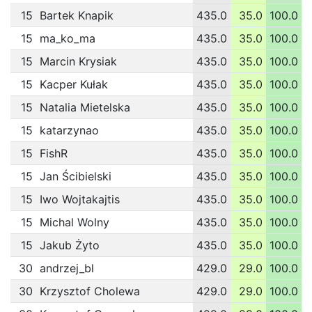
15
Bartek Knapik
435.0
35.0
100.0
1
15
ma_ko_ma
435.0
35.0
100.0
1
15
Marcin Krysiak
435.0
35.0
100.0
1
15
Kacper Kułak
435.0
35.0
100.0
1
15
Natalia Mietelska
435.0
35.0
100.0
1
15
katarzynao
435.0
35.0
100.0
1
15
FishR
435.0
35.0
100.0
1
15
Jan Ścibielski
435.0
35.0
100.0
1
15
Iwo Wojtakajtis
435.0
35.0
100.0
1
15
Michal Wolny
435.0
35.0
100.0
1
15
Jakub Żyto
435.0
35.0
100.0
1
30
andrzej_bl
429.0
29.0
100.0
1
30
Krzysztof Cholewa
429.0
29.0
100.0
1