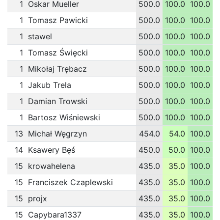
1
Oskar Mueller
500.0
100.0
100.0
1
1
Tomasz Pawicki
500.0
100.0
100.0
1
1
stawel
500.0
100.0
100.0
1
1
Tomasz Święcki
500.0
100.0
100.0
1
1
Mikołaj Trębacz
500.0
100.0
100.0
1
1
Jakub Trela
500.0
100.0
100.0
1
1
Damian Trowski
500.0
100.0
100.0
1
1
Bartosz Wiśniewski
500.0
100.0
100.0
1
13
Michał Węgrzyn
454.0
54.0
100.0
1
14
Ksawery Bęś
450.0
50.0
100.0
1
15
krowahelena
435.0
35.0
100.0
1
15
Franciszek Czaplewski
435.0
35.0
100.0
1
15
projx
435.0
35.0
100.0
1
15
Capybara1337
435.0
35.0
100.0
1