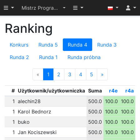
Przełącz widoczność menu
Przełącz widoczność menu
Mistrz Programowania 2024
Ranking
Konkurs
Runda 5
Runda 4
Runda 3
Runda 2
Runda 1
Runda próbna
«
1
2
3
4
5
»
#
Użytkownik/użytkowniczka
Suma
r4e
r4a
1
alechin28
500.0
100.0
100.0
1
1
Karol Bednorz
500.0
100.0
100.0
1
1
buko
500.0
100.0
100.0
1
1
Jan Kociszewski
500.0
100.0
100.0
1