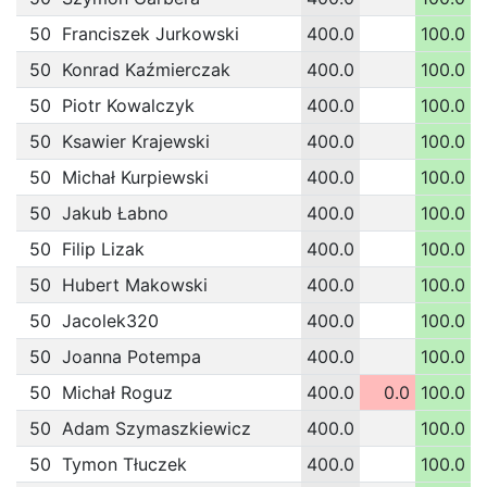
50
Franciszek Jurkowski
400.0
100.0
1
50
Konrad Kaźmierczak
400.0
100.0
1
50
Piotr Kowalczyk
400.0
100.0
1
50
Ksawier Krajewski
400.0
100.0
1
50
Michał Kurpiewski
400.0
100.0
1
50
Jakub Łabno
400.0
100.0
1
50
Filip Lizak
400.0
100.0
1
50
Hubert Makowski
400.0
100.0
1
50
Jacolek320
400.0
100.0
1
50
Joanna Potempa
400.0
100.0
1
50
Michał Roguz
400.0
0.0
100.0
1
50
Adam Szymaszkiewicz
400.0
100.0
1
50
Tymon Tłuczek
400.0
100.0
1