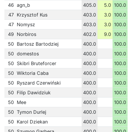
46
agn_b
405.0
5.0
100.0
1
47
Krzysztof Kus
403.0
3.0
100.0
1
47
Nomysz
403.0
3.0
100.0
1
49
Norbiros
402.0
9.0
100.0
1
50
Bartosz Bartodziej
400.0
100.0
1
50
domestos
400.0
100.0
1
50
Skibri Bruteforcer
400.0
100.0
1
50
Wiktoria Caba
400.0
100.0
1
50
Ryszard Czerwiński
400.0
100.0
1
50
Filip Dawidziuk
400.0
100.0
1
50
Mee
400.0
100.0
1
50
Tymon Durlej
400.0
100.0
1
50
Karol Dziekan
400.0
100.0
1
50
Szymon Garbera
400.0
100.0
1