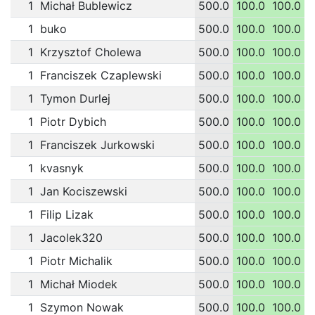
1
Michał Bublewicz
500.0
100.0
100.0
1
1
buko
500.0
100.0
100.0
1
1
Krzysztof Cholewa
500.0
100.0
100.0
1
1
Franciszek Czaplewski
500.0
100.0
100.0
1
1
Tymon Durlej
500.0
100.0
100.0
1
1
Piotr Dybich
500.0
100.0
100.0
1
1
Franciszek Jurkowski
500.0
100.0
100.0
1
1
kvasnyk
500.0
100.0
100.0
1
1
Jan Kociszewski
500.0
100.0
100.0
1
1
Filip Lizak
500.0
100.0
100.0
1
1
Jacolek320
500.0
100.0
100.0
1
1
Piotr Michalik
500.0
100.0
100.0
1
1
Michał Miodek
500.0
100.0
100.0
1
1
Szymon Nowak
500.0
100.0
100.0
1