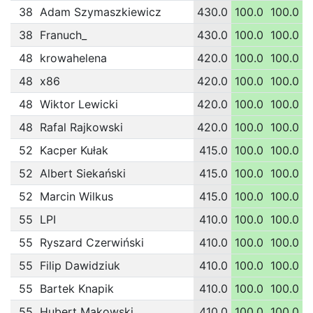
38
Adam Szymaszkiewicz
430.0
100.0
100.0
1
38
Franuch_
430.0
100.0
100.0
1
48
krowahelena
420.0
100.0
100.0
1
48
x86
420.0
100.0
100.0
1
48
Wiktor Lewicki
420.0
100.0
100.0
1
48
Rafal Rajkowski
420.0
100.0
100.0
1
52
Kacper Kułak
415.0
100.0
100.0
52
Albert Siekański
415.0
100.0
100.0
52
Marcin Wilkus
415.0
100.0
100.0
1
55
LPI
410.0
100.0
100.0
1
55
Ryszard Czerwiński
410.0
100.0
100.0
1
55
Filip Dawidziuk
410.0
100.0
100.0
1
55
Bartek Knapik
410.0
100.0
100.0
1
55
Hubert Makowski
410.0
100.0
100.0
1