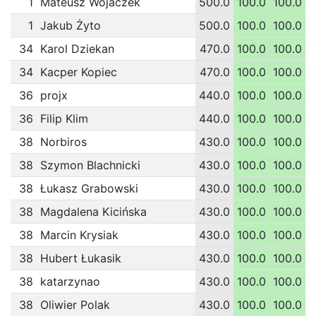
1
Mateusz Wojaczek
500.0
100.0
100.0
1
1
Jakub Żyto
500.0
100.0
100.0
1
34
Karol Dziekan
470.0
100.0
100.0
1
34
Kacper Kopiec
470.0
100.0
100.0
1
36
projx
440.0
100.0
100.0
1
36
Filip Klim
440.0
100.0
100.0
1
38
Norbiros
430.0
100.0
100.0
1
38
Szymon Blachnicki
430.0
100.0
100.0
1
38
Łukasz Grabowski
430.0
100.0
100.0
1
38
Magdalena Kicińska
430.0
100.0
100.0
1
38
Marcin Krysiak
430.0
100.0
100.0
1
38
Hubert Łukasik
430.0
100.0
100.0
1
38
katarzynao
430.0
100.0
100.0
1
38
Oliwier Polak
430.0
100.0
100.0
1