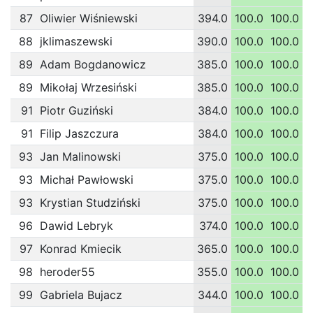
87
Oliwier Wiśniewski
394.0
100.0
100.0
88
jklimaszewski
390.0
100.0
100.0
89
Adam Bogdanowicz
385.0
100.0
100.0
89
Mikołaj Wrzesiński
385.0
100.0
100.0
91
Piotr Guziński
384.0
100.0
100.0
91
Filip Jaszczura
384.0
100.0
100.0
93
Jan Malinowski
375.0
100.0
100.0
93
Michał Pawłowski
375.0
100.0
100.0
93
Krystian Studziński
375.0
100.0
100.0
96
Dawid Lebryk
374.0
100.0
100.0
97
Konrad Kmiecik
365.0
100.0
100.0
98
heroder55
355.0
100.0
100.0
99
Gabriela Bujacz
344.0
100.0
100.0