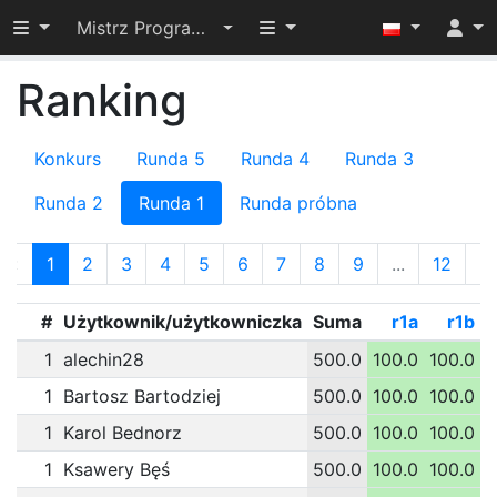
Przełącz widoczność menu
Przełącz widoczność menu
Mistrz Programowania 2024
Ranking
Konkurs
Runda 5
Runda 4
Runda 3
Runda 2
Runda 1
Runda próbna
«
1
2
3
4
5
6
7
8
9
...
12
»
#
Użytkownik/użytkowniczka
Suma
r1a
r1b
1
alechin28
500.0
100.0
100.0
1
1
Bartosz Bartodziej
500.0
100.0
100.0
1
1
Karol Bednorz
500.0
100.0
100.0
1
1
Ksawery Bęś
500.0
100.0
100.0
1