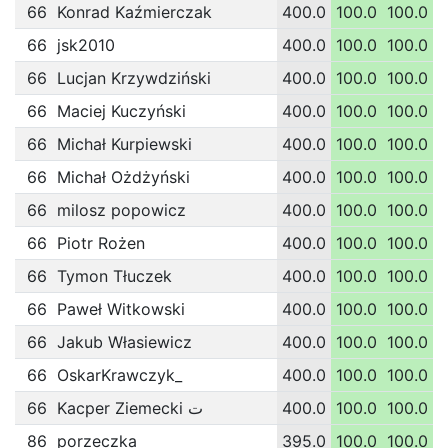
66
Konrad Kaźmierczak
400.0
100.0
100.0
1
66
jsk2010
400.0
100.0
100.0
1
66
Lucjan Krzywdziński
400.0
100.0
100.0
1
66
Maciej Kuczyński
400.0
100.0
100.0
1
66
Michał Kurpiewski
400.0
100.0
100.0
1
66
Michał Ożdżyński
400.0
100.0
100.0
1
66
milosz popowicz
400.0
100.0
100.0
1
66
Piotr Rożen
400.0
100.0
100.0
1
66
Tymon Tłuczek
400.0
100.0
100.0
1
66
Paweł Witkowski
400.0
100.0
100.0
1
66
Jakub Własiewicz
400.0
100.0
100.0
1
66
OskarKrawczyk_
400.0
100.0
100.0
1
66
Kacper Ziemecki ت
400.0
100.0
100.0
1
86
porzeczka
395.0
100.0
100.0