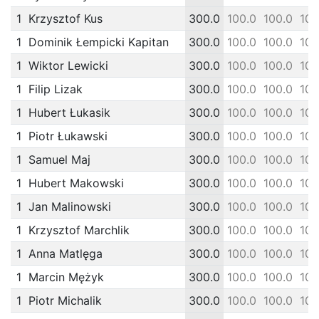
1
Krzysztof Kus
300.0
100.0
100.0
100
1
Dominik Łempicki Kapitan
300.0
100.0
100.0
100
1
Wiktor Lewicki
300.0
100.0
100.0
100
1
Filip Lizak
300.0
100.0
100.0
100
1
Hubert Łukasik
300.0
100.0
100.0
100
1
Piotr Łukawski
300.0
100.0
100.0
100
1
Samuel Maj
300.0
100.0
100.0
100
1
Hubert Makowski
300.0
100.0
100.0
100
1
Jan Malinowski
300.0
100.0
100.0
100
1
Krzysztof Marchlik
300.0
100.0
100.0
100
1
Anna Matlęga
300.0
100.0
100.0
100
1
Marcin Mężyk
300.0
100.0
100.0
100
1
Piotr Michalik
300.0
100.0
100.0
100