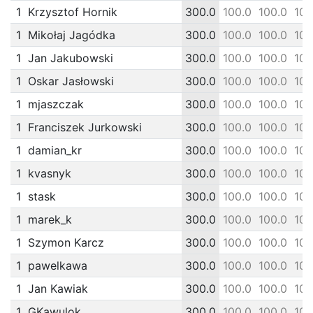
1
Krzysztof Hornik
300.0
100.0
100.0
100
1
Mikołaj Jagódka
300.0
100.0
100.0
100
1
Jan Jakubowski
300.0
100.0
100.0
100
1
Oskar Jasłowski
300.0
100.0
100.0
100
1
mjaszczak
300.0
100.0
100.0
100
1
Franciszek Jurkowski
300.0
100.0
100.0
100
1
damian_kr
300.0
100.0
100.0
100
1
kvasnyk
300.0
100.0
100.0
100
1
stask
300.0
100.0
100.0
100
1
marek_k
300.0
100.0
100.0
100
1
Szymon Karcz
300.0
100.0
100.0
100
1
pawelkawa
300.0
100.0
100.0
100
1
Jan Kawiak
300.0
100.0
100.0
100
1
GKawulok
300.0
100.0
100.0
100