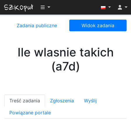
Przełącz widoczność menu
Zadania publiczne
Widok zadania
Ile wlasnie takich
(a7d)
Treść zadania
Zgłoszenia
Wyślij
Powiązane portale