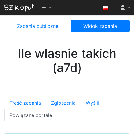
Przełącz widoczność menu
Zadania publiczne
Widok zadania
Ile wlasnie takich
(a7d)
Treść zadania
Zgłoszenia
Wyślij
Powiązane portale