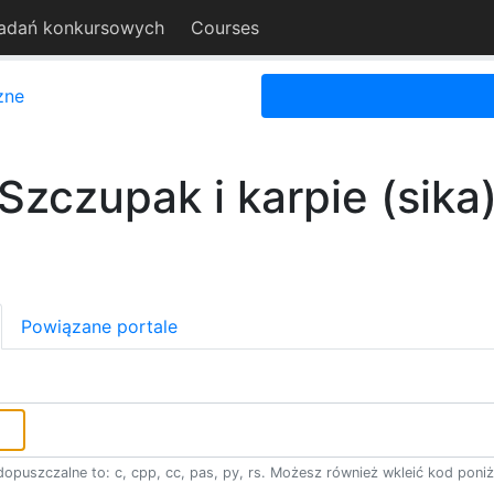
adań konkursowych
Courses
zne
Szczupak i karpie (sika
Powiązane portale
opuszczalne to: c, cpp, cc, pas, py, rs. Możesz również wkleić kod poniż