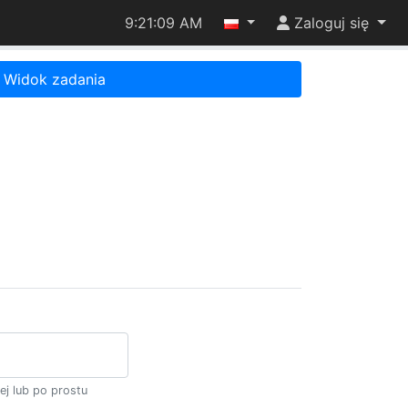
9:21:09 AM
Zaloguj się
Widok zadania
)
ej lub po prostu