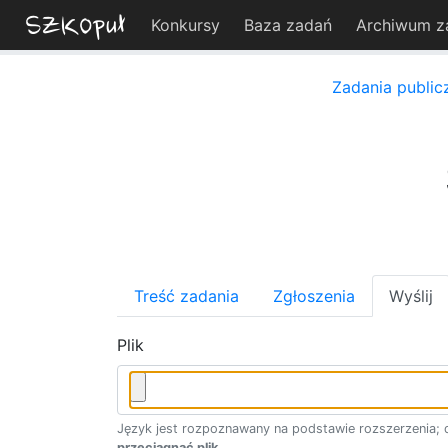
Konkursy
Baza zadań
Archiwum z
Zadania public
Treść zadania
Zgłoszenia
Wyślij
Plik
Język jest rozpoznawany na podstawie rozszerzenia; d
przeciągnąć plik
.