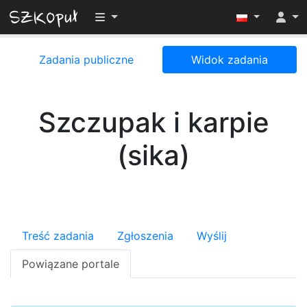
Przełącz widoczność menu
Zadania publiczne
Widok zadania
Szczupak i karpie
(sika)
Treść zadania
Zgłoszenia
Wyślij
Powiązane portale