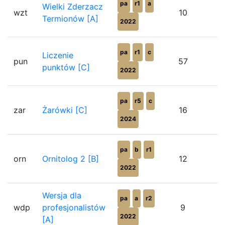
pa
r1
a
Wielki Zderzacz
wzt
10
Termionów [A]
2022
pa
r1
c
Liczenie
pun
57
punktów [C]
2022
pa
r5
c
zar
Żarówki [C]
16
2024
pa
b
r1
orn
Ornitolog 2 [B]
12
2022
Wersja dla
pa
a
r2
wdp
profesjonalistów
9
2022
[A]