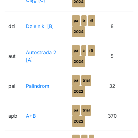
Ciąg [C]
2024
pa
b
r5
dzi
Dzielniki [B]
8
2024
pa
a
r5
Autostrada 2
aut
5
[A]
2024
pa
trial
pal
Palindrom
32
2022
pa
trial
apb
A+B
370
2022