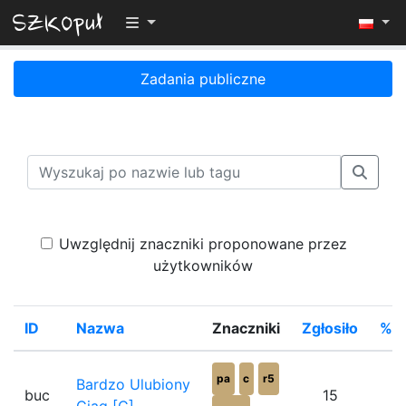
Przełącz widoczność menu
Zadania publiczne
Uwzględnij znaczniki proponowane przez
użytkowników
ID
Nazwa
Znaczniki
Zgłosiło
%Ro
pa
c
r5
Bardzo Ulubiony
buc
15