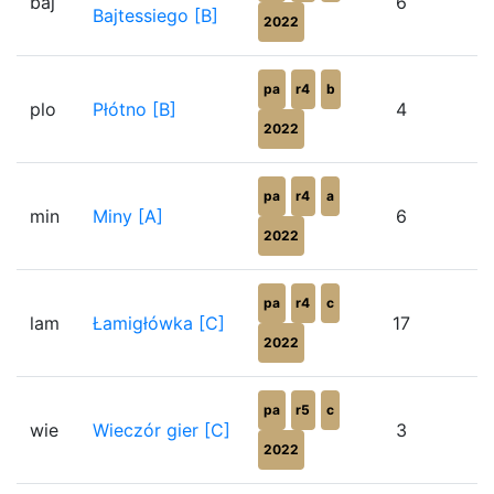
baj
6
Bajtessiego [B]
2022
pa
r4
b
plo
Płótno [B]
4
2022
pa
r4
a
min
Miny [A]
6
2022
pa
r4
c
lam
Łamigłówka [C]
17
2022
pa
r5
c
wie
Wieczór gier [C]
3
2022