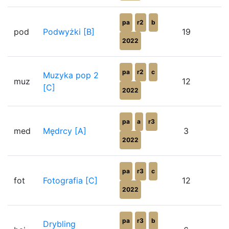
pa
r2
b
pod
Podwyżki [B]
19
2022
pa
r2
c
Muzyka pop 2
muz
12
[C]
2022
pa
a
r3
med
Mędrcy [A]
3
2022
pa
r3
c
fot
Fotografia [C]
12
2022
pa
r3
b
Drybling