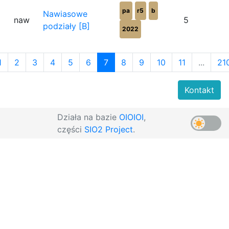
pa
r5
b
Nawiasowe
naw
5
podziały [B]
2022
1
2
3
4
5
6
7
8
9
10
11
...
21
Kontakt
Działa na bazie
OIOIOI
,
części
SIO2 Project
.