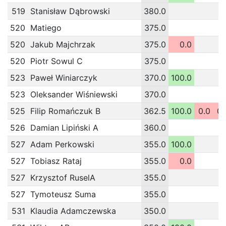
519
Stanisław Dąbrowski
380.0
520
Matiego
375.0
520
Jakub Majchrzak
375.0
0.0
520
Piotr Sowul C
375.0
523
Paweł Winiarczyk
370.0
100.0
523
Oleksander Wiśniewski
370.0
525
Filip Romańczuk B
362.5
100.0
0.0
0.
526
Damian Lipiński A
360.0
527
Adam Perkowski
355.0
100.0
527
Tobiasz Rataj
355.0
0.0
527
Krzysztof RuselA
355.0
527
Tymoteusz Suma
355.0
531
Klaudia Adamczewska
350.0