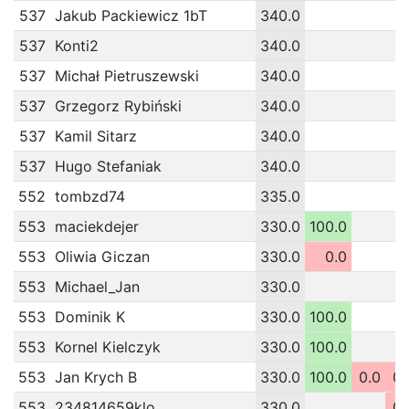
537
Jakub Packiewicz 1bT
340.0
537
Konti2
340.0
537
Michał Pietruszewski
340.0
537
Grzegorz Rybiński
340.0
537
Kamil Sitarz
340.0
537
Hugo Stefaniak
340.0
552
tombzd74
335.0
553
maciekdejer
330.0
100.0
553
Oliwia Giczan
330.0
0.0
553
Michael_Jan
330.0
553
Dominik K
330.0
100.0
553
Kornel Kielczyk
330.0
100.0
553
Jan Krych B
330.0
100.0
0.0
0.
553
234814659klo
330.0
0.