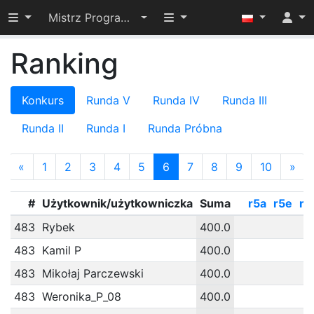
Przełącz widoczność menu
Przełącz widoczność menu
Mistrz Programowania 2023
Ranking
Konkurs
Runda V
Runda IV
Runda III
Runda II
Runda I
Runda Próbna
«
1
2
3
4
5
6
7
8
9
10
»
#
Użytkownik/użytkowniczka
Suma
r5a
r5e
r5
483
Rybek
400.0
483
Kamil P
400.0
483
Mikołaj Parczewski
400.0
483
Weronika_P_08
400.0