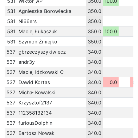
531
Wiktor_AP
350.0
100.0
531
Agnieszka Borowiecka
350.0
531
Ni66ers
350.0
531
Maciej Łukaszuk
350.0
100.0
531
Szymon Żmiejko
350.0
537
gbrzeczyszykiwiecz
340.0
537
andr3y
340.0
537
Maciej Idźkowski C
340.0
537
Dawid Kortas
340.0
0.0
0.
537
Michał Kowalski
340.0
537
Krzysztof2137
340.0
537
112358132134
340.0
537
furiousDolphin
340.0
537
Bartosz Nowak
340.0