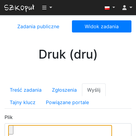
Przełącz widoczność menu
Zadania publiczne
Widok zadania
Druk (dru)
Treść zadania
Zgłoszenia
Wyślij
Tajny klucz
Powiązane portale
Plik