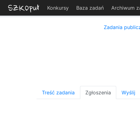
Konkursy
Baza zadań
Archiwum z
Zadania public
Treść zadania
Zgłoszenia
Wyślij