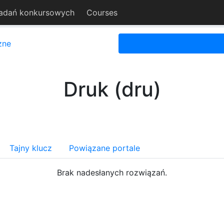
adań konkursowych
Courses
zne
Druk (dru)
Tajny klucz
Powiązane portale
Brak nadesłanych rozwiązań.