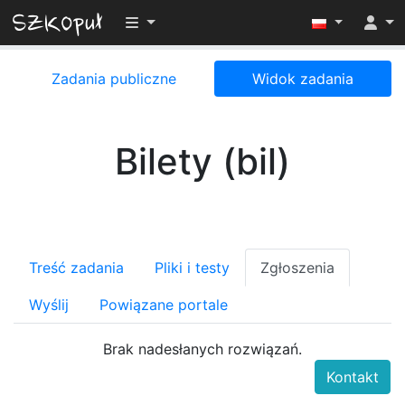
Przełącz widoczność menu
Zadania publiczne
Widok zadania
Bilety (bil)
Treść zadania
Pliki i testy
Zgłoszenia
Wyślij
Powiązane portale
Brak nadesłanych rozwiązań.
Kontakt