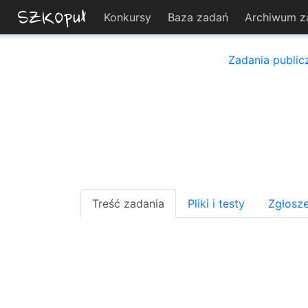
Konkursy
Baza zadań
Archiwum z
Zadania public
Treść zadania
Pliki i testy
Zgłosze