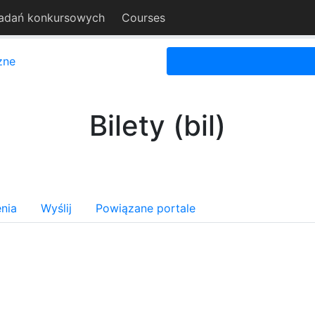
adań konkursowych
Courses
zne
Bilety (bil)
nia
Wyślij
Powiązane portale