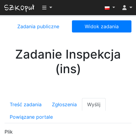
Przełącz widoczność menu
Zadania publiczne
Widok zadania
Zadanie Inspekcja
(ins)
Treść zadania
Zgłoszenia
Wyślij
Powiązane portale
Plik