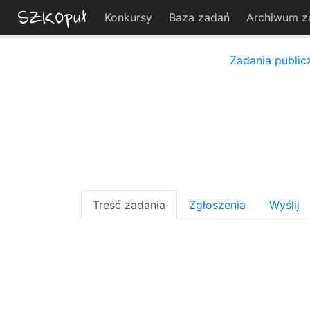
Konkursy
Baza zadań
Archiwum z
Zadania public
Treść zadania
Zgłoszenia
Wyślij