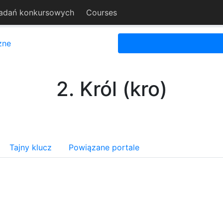
adań konkursowych
Courses
zne
2. Król (kro)
Tajny klucz
Powiązane portale