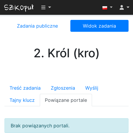
Przełącz widoczność menu
Zadania publiczne
Widok zadania
2. Król (kro)
Treść zadania
Zgłoszenia
Wyślij
Tajny klucz
Powiązane portale
Brak powiązanych portali.