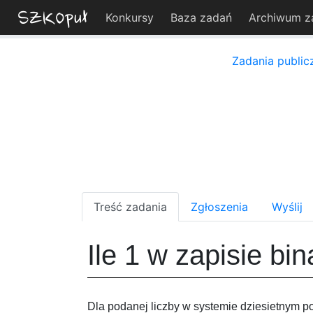
Konkursy
Baza zadań
Archiwum z
Zadania public
Treść zadania
Zgłoszenia
Wyślij
Ile 1 w zapisie bi
Dla podanej liczby w systemie dziesietnym p