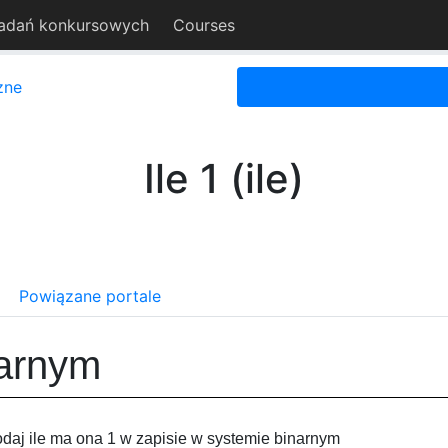
adań konkursowych
Courses
zne
Ile 1 (ile)
Powiązane portale
narnym
odaj ile ma ona 1 w zapisie w systemie binarnym