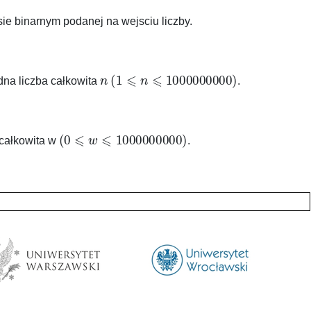
sie binarnym podanej na wejsciu liczby.
n
(
1
⩽
n
⩽
1000000000
)
dna liczba całkowita
.
(
0
⩽
w
⩽
1000000000
)
 całkowita w
.