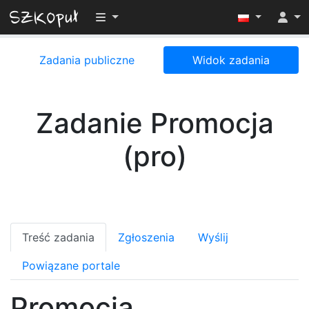
Przełącz widoczność menu
Zadania publiczne
Widok zadania
Zadanie Promocja
(pro)
Treść zadania
Zgłoszenia
Wyślij
Powiązane portale
Promocja