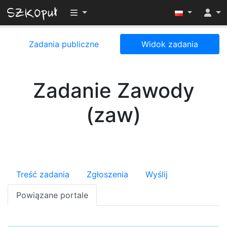
Przełącz widoczność menu
Zadania publiczne
Widok zadania
Zadanie Zawody
(zaw)
Treść zadania
Zgłoszenia
Wyślij
Powiązane portale