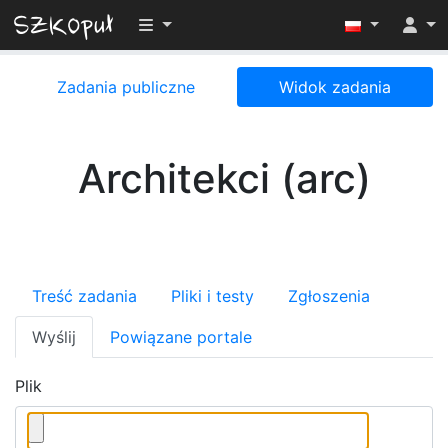
Przełącz widoczność menu
Zadania publiczne
Widok zadania
Architekci (arc)
Treść zadania
Pliki i testy
Zgłoszenia
Wyślij
Powiązane portale
Plik