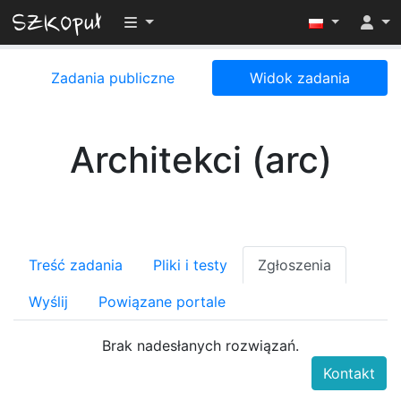
Przełącz widoczność menu
Zadania publiczne
Widok zadania
Architekci (arc)
Treść zadania
Pliki i testy
Zgłoszenia
Wyślij
Powiązane portale
Brak nadesłanych rozwiązań.
Kontakt