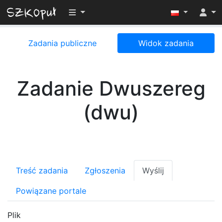
Przełącz widoczność menu
Zadania publiczne
Widok zadania
Zadanie Dwuszereg
(dwu)
Treść zadania
Zgłoszenia
Wyślij
Powiązane portale
Plik