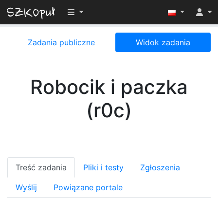
Przełącz widoczność menu
Zadania publiczne
Widok zadania
Robocik i paczka
(r0c)
Treść zadania
Pliki i testy
Zgłoszenia
Wyślij
Powiązane portale