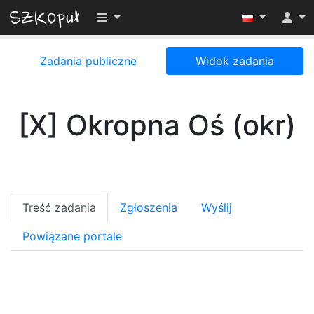
Przełącz widoczność menu
Zadania publiczne
Widok zadania
[X] Okropna Oś (okr)
Treść zadania
Zgłoszenia
Wyślij
Powiązane portale