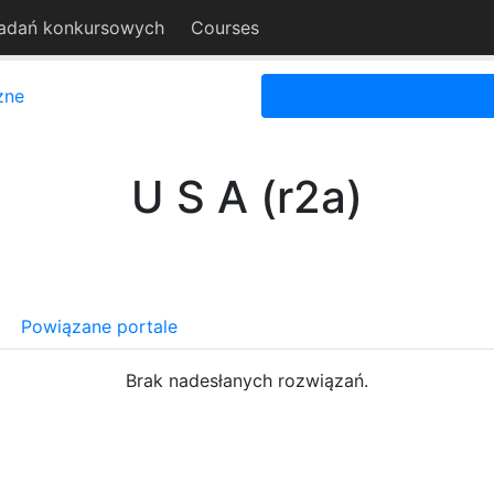
adań konkursowych
Courses
zne
U S A (r2a)
Powiązane portale
Brak nadesłanych rozwiązań.