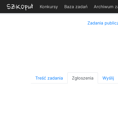
Konkursy
Baza zadań
Archiwum z
Zadania public
Treść zadania
Zgłoszenia
Wyślij