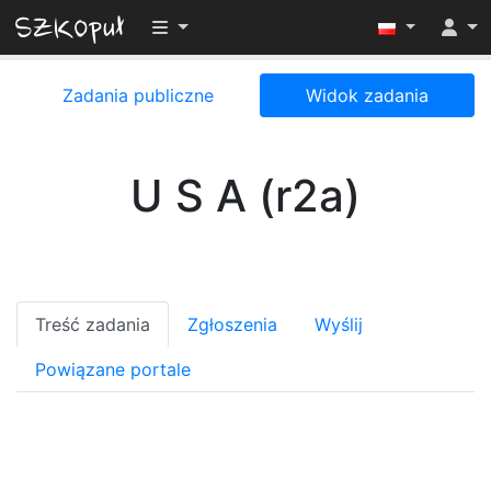
Przełącz widoczność menu
Zadania publiczne
Widok zadania
U S A (r2a)
Treść zadania
Zgłoszenia
Wyślij
Powiązane portale