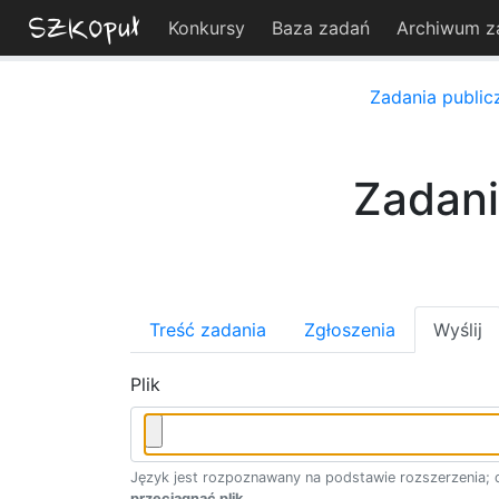
Konkursy
Baza zadań
Archiwum z
Zadania public
Zadanie
Treść zadania
Zgłoszenia
Wyślij
Plik
Język jest rozpoznawany na podstawie rozszerzenia; d
przeciągnąć plik
.