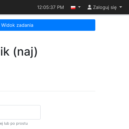
12:05:37 PM
Zaloguj się
Widok zadania
ik (naj)
ej lub po prostu