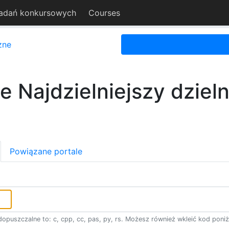
adań konkursowych
Courses
zne
 Najdzielniejszy dzieln
Powiązane portale
opuszczalne to: c, cpp, cc, pas, py, rs. Możesz również wkleić kod poniż