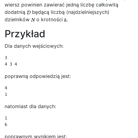
wiersz powinien zawierać jedną liczbę całkowitą
dodatnią
będącą liczbą (najdzielniejszych)
dzielników
o krotności
.
Przykład
Dla danych wejściowych:
3

4 3 4
poprawną odpowiedzią jest:
4

1
natomiast dla danych:
1

6
poprawnym wynikiem jest: