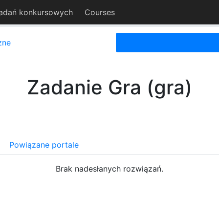
adań konkursowych
Courses
zne
Zadanie Gra (gra)
Powiązane portale
Brak nadesłanych rozwiązań.