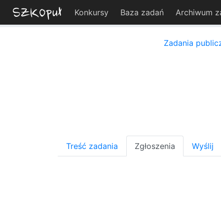
Konkursy
Baza zadań
Archiwum z
Zadania public
Treść zadania
Zgłoszenia
Wyślij