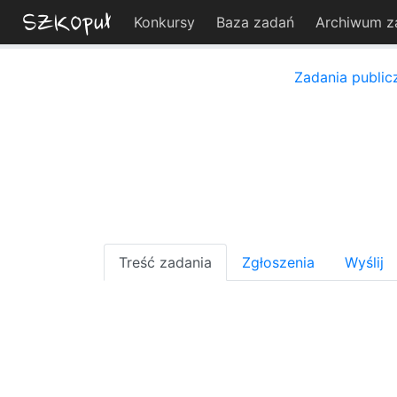
Konkursy
Baza zadań
Archiwum z
Zadania public
Treść zadania
Zgłoszenia
Wyślij