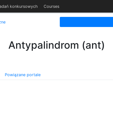
adań konkursowych
Courses
zne
Antypalindrom (ant)
Powiązane portale