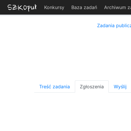
Konkursy
Baza zadań
Archiwum z
Zadania public
Treść zadania
Zgłoszenia
Wyślij