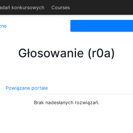
adań konkursowych
Courses
zne
Głosowanie (r0a)
Powiązane portale
Brak nadesłanych rozwiązań.