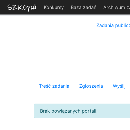
Konkursy
Baza zadań
Archiwum z
Zadania public
Treść zadania
Zgłoszenia
Wyślij
Brak powiązanych portali.