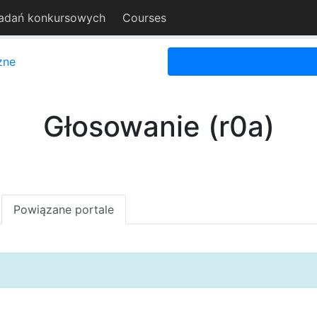
adań konkursowych
Courses
zne
Głosowanie (r0a)
Powiązane portale