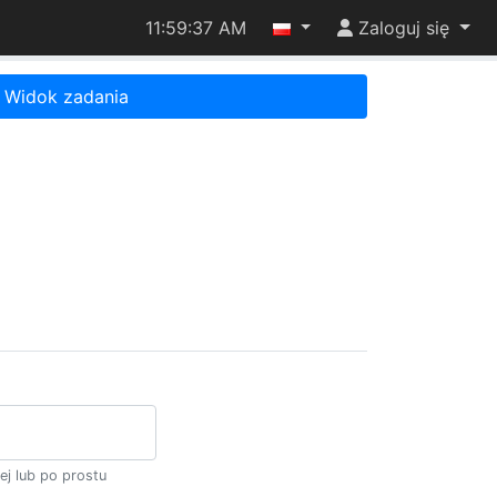
11:59:37 AM
Zaloguj się
Widok zadania
ej lub po prostu