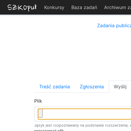
Konkursy
Baza zadań
Archiwum z
Zadania public
Treść zadania
Zgłoszenia
Wyślij
Plik
Język jest rozpoznawany na podstawie rozszerzenia; d
przeciągnąć plik
.