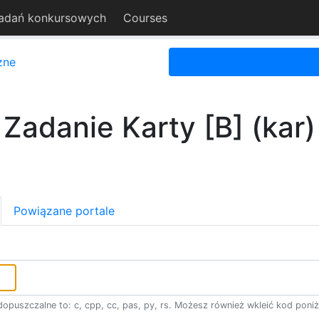
adań konkursowych
Courses
zne
Zadanie Karty [B] (kar)
Powiązane portale
opuszczalne to: c, cpp, cc, pas, py, rs. Możesz również wkleić kod poniż