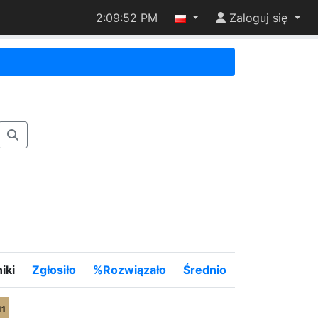
2:09:52 PM
Zaloguj się
iki
Zgłosiło
%Rozwiązało
Średnio
11