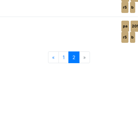
r5
b
pa
20
r5
b
«
1
2
»