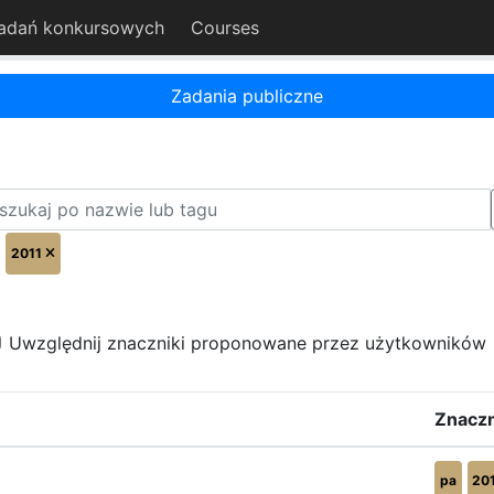
adań konkursowych
Courses
Zadania publiczne
2011
Uwzględnij znaczniki proponowane przez użytkowników
Znaczn
pa
20