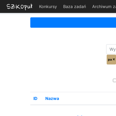
Konkursy
Baza zadań
Archiwum z
pa
ID
Nazwa