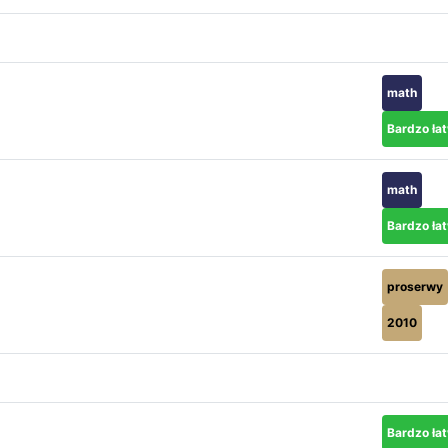
math
Bardzo ła
math
Bardzo ła
proserwy
2010
Bardzo ła