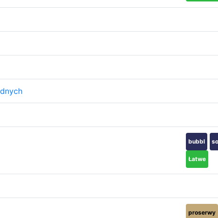
ędnych
bubbl
so
Łatwe
proserwy