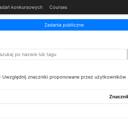
adań konkursowych
Courses
Zadania publiczne
Uwzględnij znaczniki proponowane przez użytkowników
Znaczni