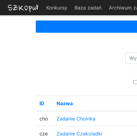
Konkursy
Baza zadań
Archiwum z
ID
Nazwa
cho
Zadanie Choinka
cze
Zadanie Czekoladki