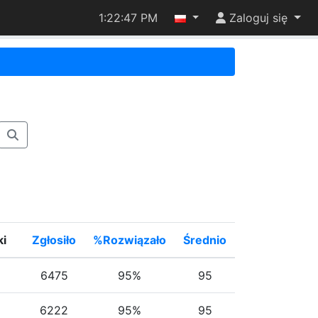
1:22:47 PM
Zaloguj się
ki
Zgłosiło
%Rozwiązało
Średnio
6475
95%
95
6222
95%
95