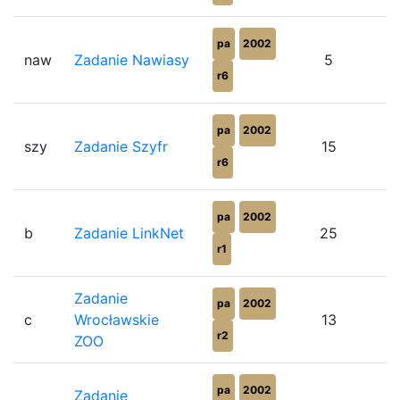
pa
2002
naw
Zadanie Nawiasy
5
r6
pa
2002
szy
Zadanie Szyfr
15
r6
pa
2002
b
Zadanie LinkNet
25
r1
Zadanie
pa
2002
c
Wrocławskie
13
r2
ZOO
pa
2002
Zadanie