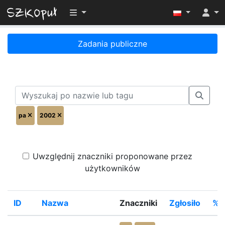
Przełącz widoczność menu
Zadania publiczne
pa
2002
Uwzględnij znaczniki proponowane przez
użytkowników
ID
Nazwa
Znaczniki
Zgłosiło
%R