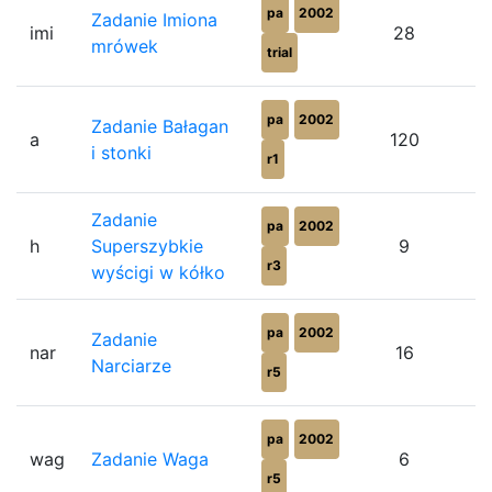
pa
2002
Zadanie Imiona
imi
28
mrówek
trial
pa
2002
Zadanie Bałagan
a
120
i stonki
r1
Zadanie
pa
2002
h
Superszybkie
9
r3
wyścigi w kółko
pa
2002
Zadanie
nar
16
Narciarze
r5
pa
2002
wag
Zadanie Waga
6
r5