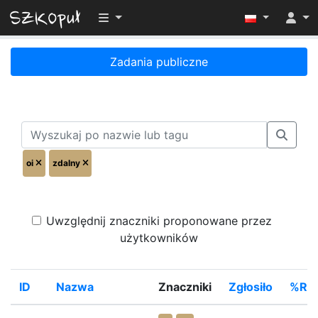
Przełącz widoczność menu
Zadania publiczne
oi
zdalny
Uwzględnij znaczniki proponowane przez
użytkowników
ID
Nazwa
Znaczniki
Zgłosiło
%Roz