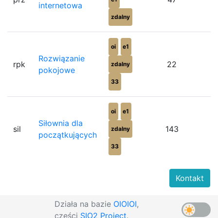
internetowa
zdalny
oi
e1
Rozwiązanie
rpk
22
zdalny
pokojowe
33
oi
e1
Siłownia dla
sil
143
zdalny
początkujących
33
Kontakt
Działa na bazie
OIOIOI
,
części
SIO2 Project
.