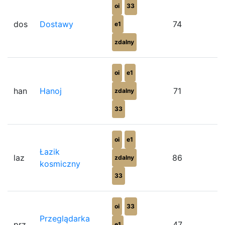
oi
33
dos
Dostawy
74
e1
zdalny
oi
e1
han
Hanoj
71
zdalny
33
oi
e1
Łazik
laz
86
zdalny
kosmiczny
33
oi
33
Przeglądarka
prz
47
e1