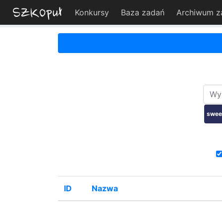
Konkursy
Baza zadań
Archiwum z
swee
ID
Nazwa