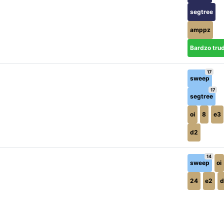
segtree
amppz
Bardzo tru
17
sweep
17
segtree
oi
8
e3
d2
14
sweep
oi
24
e2
d