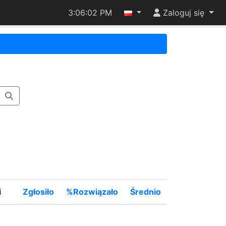
3:06:02 PM
Zaloguj się
i
Zgłosiło
%Rozwiązało
Średnio