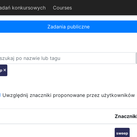
adań konkursowych
Courses
Zadania publiczne
p
Uwzględnij znaczniki proponowane przez użytkowników
Znacznik
sweep