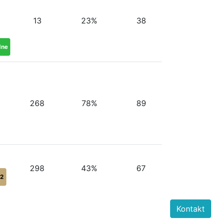
13
23%
38
dne
268
78%
89
298
43%
67
2
Kontakt