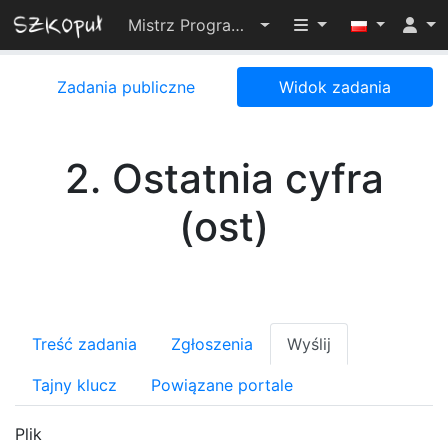
Przełącz widoczno
Mistrz Programowania 2024
Zadania publiczne
Widok zadania
2. Ostatnia cyfra
(ost)
Treść zadania
Zgłoszenia
Wyślij
Tajny klucz
Powiązane portale
Plik