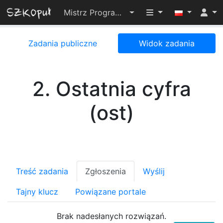
Przełącz widoczno
Mistrz Programowania 2024
Zadania publiczne
Widok zadania
2. Ostatnia cyfra
(ost)
Treść zadania
Zgłoszenia
Wyślij
Tajny klucz
Powiązane portale
Brak nadesłanych rozwiązań.