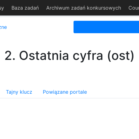
sy
Baza zadań
Archiwum zadań konkursowych
Cou
zne
2. Ostatnia cyfra (ost)
Tajny klucz
Powiązane portale