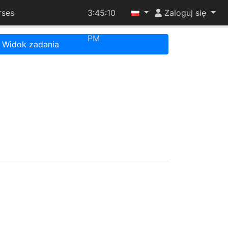
rses
3:45:10
Zaloguj się
PM
Widok zadania