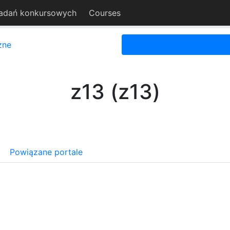
adań konkursowych
Courses
zne
z13 (z13)
Powiązane portale