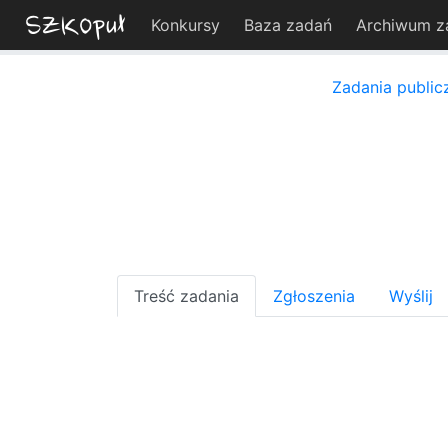
Konkursy
Baza zadań
Archiwum z
Zadania public
Treść zadania
Zgłoszenia
Wyślij