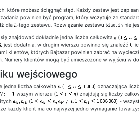
ch, które możesz ściągnąć
stąd. Każdy zestaw jest zapis
 zadania powinien być program, który wczytuje ze standar
dź dla
-tego zestawu. Rozwiązanie zestawu
nie je
biu0.in
ię znajdować dokładnie jedna liczba całkowita
(
jest dodatnia, w drugim wierszu powinno się znaleźć
li
 klientów, których Bajtazar powinien zabrać na wycieczkę.
. Numery klientów mogą być umieszczone w wyjściu w dow
liku wejściowego
e jedna liczba całkowita
(
) oznaczająca licz
 W
-wszym wierszu (
) znajdują się liczby całk
witych
, (
) - wszys
że każdy klient ma co najwyżej jedno wymaganie towarzys