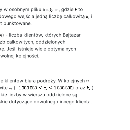
any w osobnym pliku
, gdzie
to
biu
.in
dowego wejścia jedną liczbę całkowitą
, i
st punktowane.
) - liczba klientów, których Bajtazar
czb całkowitych, oddzielonych
 Jeśli istnieje wiele optymalnych
olnej kolejności.
bę klientów biura podróży. W kolejnych
owite
(
) oraz
(
tkie liczby w wierszu oddzielone są
kie dotyczące dowolnego innego klienta.