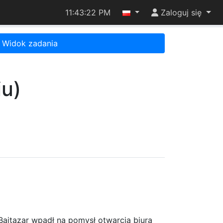
11:43:22 PM
Zaloguj się
Widok zadania
iu)
Bajtazar wpadł na pomysł otwarcia biura