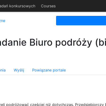
adań konkursowych
Courses
zne
danie Biuro podróży (b
nia
Wyślij
Powiązane portale
zęli podróżować częściej niż dotychczas. Przedsiębiorczy 