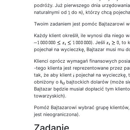
podróży. Już pierwszego dnia urzędowania 
naturalnymi od
do
), którzy chcą pojec
Twoim zadaniem jest pomóc Bajtazarowi w 
Każdy klient określił, ile wynosi dla nieg
). Jeśli
, to 
pojechał na wycieczkę, Bajtazar musi mu d
Klienci oprócz wymagań finansowych posia
-tego klienta jest reprezentowane przez par
tak, że aby klient
pojechał na wycieczkę, 
obniżony o
bajtockich dolarów (może się
Bajtazar będzie musiał dopłacić tym klien
towarzyskich).
Pomóż Bajtazarowi wybrać grupę klientów,
jest nieograniczona).
Zadanie