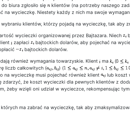
do biura zgłosiło się
klientów (na potrzeby naszego za
hać na wycieczkę. Niestety każdy z nich ma swoje wymagani
wybraniu klientów, którzy pojadą na wycieczkę, tak aby 
o wartość wycieczki organizowanej przez Bajtazara. Niech
b
klient
zapłaci
bajtockich dolarów, aby pojechać na wycie
opłacić
bajtockich dolarów.
dają również wymagania towarzyskie. Klient
ma
(
ę liczb całkowitych (
) (
to na wycieczkę musi pojechać również klient
lub koszt 
 zdarzyć, że koszt wycieczki dla pewnych klientów z doda
tom, żeby wzięli oni udział w wycieczce, rekompensując 
 których ma zabrać na wycieczkę, tak aby zmaksymalizowa