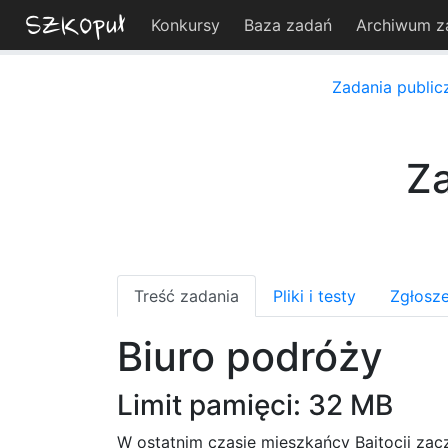
Konkursy
Baza zadań
Archiwum z
Zadania public
Za
Treść zadania
Pliki i testy
Zgłosze
Biuro podróży
Limit pamięci: 32 MB
W ostatnim czasie mieszkańcy Bajtocji zac