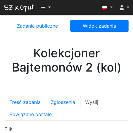
Przełącz widoczność menu
Zadania publiczne
Widok zadania
Kolekcjoner
Bajtemonów 2 (kol)
Treść zadania
Zgłoszenia
Wyślij
Powiązane portale
Plik