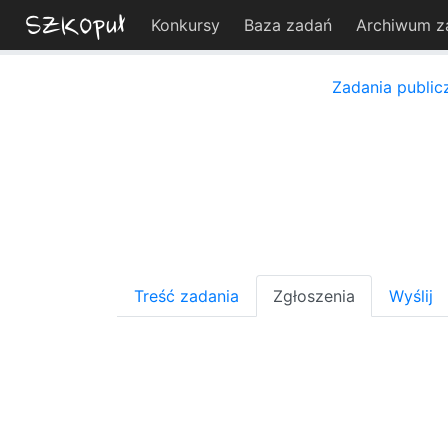
Konkursy
Baza zadań
Archiwum z
Zadania public
Treść zadania
Zgłoszenia
Wyślij