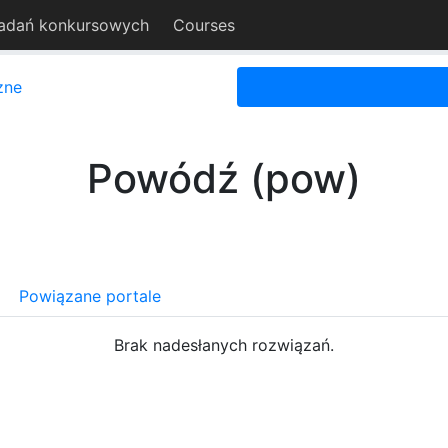
adań konkursowych
Courses
zne
Powódź (pow)
Powiązane portale
Brak nadesłanych rozwiązań.