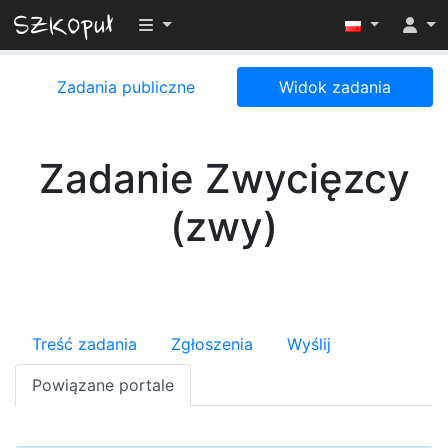
Przełącz widoczność menu
Zadania publiczne
Widok zadania
Zadanie Zwycięzcy
(zwy)
Treść zadania
Zgłoszenia
Wyślij
Powiązane portale