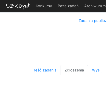
Konkursy
Baza zadań
Archiwum z
Zadania public
Treść zadania
Zgłoszenia
Wyślij